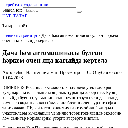
Перейти к содержанию
Search for:
НУР. ТАТАР
Татарча сайт
Главная страница
»
Дача һәм автомашинасы булган һәркем
өчен яңа кагыйдә кертелә
Дача һәм автомашинасы булган
һәркем өчен яңа кагыйдә кертелә
Автор
elnur
На чтение
2 мин
Просмотров
102
Опубликовано
10.04.2023
RIMPRESS Россиядә автомобиль һәм дача участоклары
хуҗаларына кагылышлы яңалык турында хәбәр итә. Бу яңа
кагыйдә буенча, үз машинасын ремонтлаучы яки дачасында
юучы гражданнар кагыйдәләрне бозган өчен зур штрафка
тартылачак. Шулай итеп, хакимият автомобиль һәм дача
участоклары хуҗаларын үз милке территориясендә экологик
һәм санитар нормаларны үтәргә этәрергә ниятли.
Экспертлар КоАПка үзгәрешләр кертү турында хәбәр итә,