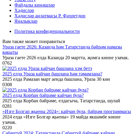
Файдалы киңәшләр
Хәдисләр
Хәдисләр аңлатмасы Р. Фәхретдин
Яңалыклар
Политика конфиденциальности
Вам также может понравиться
Ураза гаете 2026: Казанда һәм Татарстанда бәйрәм намазы
вакыты
Ураза гаете 2026 елда Казанда 20 мартта, җомга көнне узачак.
0
762
2025 елда Ураза кайчан башлана һәм тәмамлана?
2025 елда Рамазан март аенда башлана, Ураза 30 көн
0
308
2025 елда Корбан бәйрәме кайчан була?
2025 елда Корбан бәйрәме, елдагыча, Татарстанда, шулай
0
281
«Изге Болгар җыены 2024»: кайчан була, бәйрәм программасы
2024 елда «Изге Болгар җыены» 19 майда якшәмбе көнне
узачак.
0
220
Сабантуй 2024: Татарстанда Сабантуй бәйрәме кайчан