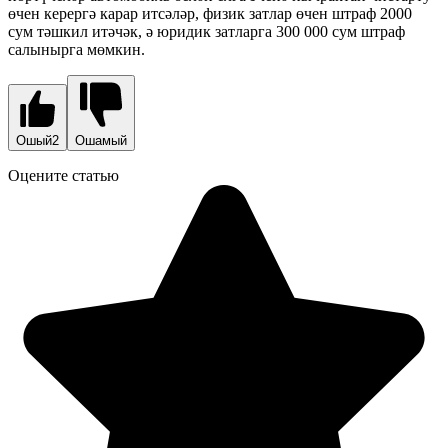
өчен керергә карар итсәләр, физик затлар өчен штраф 2000
сум тәшкил итәчәк, ә юридик затларга 300 000 сум штраф
салынырга мөмкин.
Ошый
2
Ошамый
Оцените статью