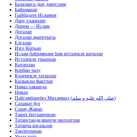
Балаларга дин дәресләре
Бәйрәмнәр
Гыйбадәте Исламия
Дару үләннәре
Динем — Ислам
Догалар
Догалар җыентыгы
Елгалар
Изге Коръән
Ислам бәйрәмнәре һәм истәлекле кичәләр
Истәлекле урыннар
Китаплар
Корбан чалу
Күренекле татарлар
Кызыклы фактлар
Намаз хакында
Никах
Пәйгамбәребез Мөхәммәд (صلى الله عليه و سلم)
Сәламәт бул
Сорау-Җавап
Тарих битләреннән
Татарстанда яшәүче милләтләр
Татарча вәгазьләр
Төрлесеннән
Ураза тоту