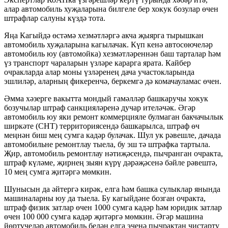
алар автомобиль хуҗаларына билгеле бер хокук бозулар өчен
штрафлар салуны күздә тота.
Яңа Кагыйдә өстәмә хезмәтләргә акча җыярга тырышкан
автомобиль хуҗаларына кагылачак. Күп кенә автосөючеләр
автомобиль юу (автомойка) хезмәтләреннән баш тарталар һәм
үз транспорт чараларын үзләре карарга ярата. Кайбер
очракларда алар моны үзләренең дача участокларында
эшлиләр, аларның фикеренчә, беркемгә дә комачауламас өчен.
Әмма хәзерге вакытта мондый гамәлләр башкаручы хокук
бозучылар штраф санкцияләренә дучар ителәчәк. Әгәр
автомобиль юу яки ремонт коммерцияле булмаган бакчачылык
ширкәте (СНТ) территориясендә башкарылса, штраф өч
меңнән биш мең сумга кадәр булачак. Шул ук рәвешле, дачада
автомобильне ремонтлау тыела, бу эш тә штрафка тартыла.
Җир, автомобиль ремонтлау нәтиҗәсендә, пычранган очракта,
штраф күләме, җирнең зыян күрү дәрәҗәсенә бәйле рәвештә,
10 мең сумга җитәргә мөмкин.
Шунысын да әйтергә кирәк, елга һәм башка сулыклар янында
машиналарны юу да тыела. Бу кагыйдәне бозган очракта,
штраф физик затлар өчен 1000 сумга кадәр һәм юридик затлар
өчен 100 000 сумга кадәр җитәргә мөмкин. Әгәр машина
йөртүчеләр автомобиль белән елга эченә пычрактан чистарту