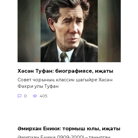
Хәсән Туфан: биографиясе, иҗаты
Совет чорының классик шагыйре Хәсән
Фәхри улы Туфан
0
405
Әмирхан Еники: тормыш юлы, иҗаты
Әмирхан Еники (1909-2000) – танылган