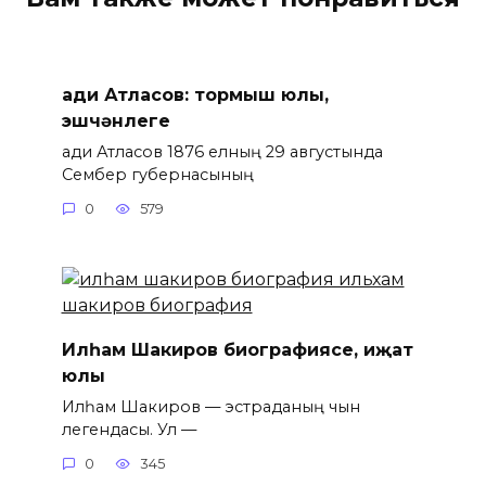
Һади Атласов: тормыш юлы,
эшчәнлеге
Һади Атласов 1876 елның 29 августында
Сембер губернасының
0
579
Илһам Шакиров биографиясе, иҗат
юлы
Илһам Шакиров — эстраданың чын
легендасы. Ул —
0
345