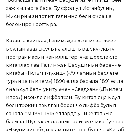
1886 елда Галимҗан Баруди изге Мәккә шәһәренә
хаҗ кылырга бара. Бу сәфәрдә ул Истанбулны,
Мисырны зиярәт итә, галимнәр белән очраша,
белемнәрен арттыра.
Казанга кайткач, Галим-җан хәзрәт иске иҗек
ысулын аваз ысулына алыштыра, уку-укыту
программасын камилләштерә, яңа дәреслекләр,
китаплар яза. Галимҗан Барудиның беренче
китабы «Гильм әт-тәүхид» («Аллаһның берлеге
турында гыйлем») 1890 елда басыла. 1891 елда
яңа ысул белән укыту өчен «Сәвадхан» («Гыйлем
иясе») исемле әлифба төзи. Бу китап яңа ысул
белән төркичә язылган беренче әлифба булып
санала һәм 1891–1915 елларда унике тапкыр
басыла. Шул ук елда аның арифметика буенча
«Нәмунәи хисаб», ислам нигезләре буенча «Китаб