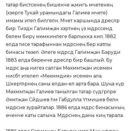
татар бистәсенең бишенче җәмигъ мәчетенең
(хәзерге Тукай урамындагы Галиев мәчете)
имамы итеп билгеләнә. Мәчет каршында дәресләр
бирә. Тиздән Галимҗан хәзрәтнең үз мәдрәсәсендә
белем бирү мөмкинлеге барлыкка килә. 1882
елда әтисе тарафыннан мәдрәсәнең бер катлы
бинасы төзелә. Әлеге мәдрәсәдә Галимҗан Баруди
1883 елда беренче дәресләр бирә башлый. Бу
мәдрәсә аңа нигез салган Мөхәммәтҗан исеменә
нисбәт ителеп «Мөхәммәдия» исемен ала.
Шәкертләрнең саны елдан-ел арта бара. Шуңа күрә
Мөхәммәтҗан Галиев танылган татар сәүдәгәрләре
Әхмәтҗан Сәйдәшев һәм Габдулла Үтәмишев белән
мәдрәсәне зурайталар. 1886 елда мәдрәсә бинасының
өченче каты салына. Мәдрәсәнең даны киң тарала.