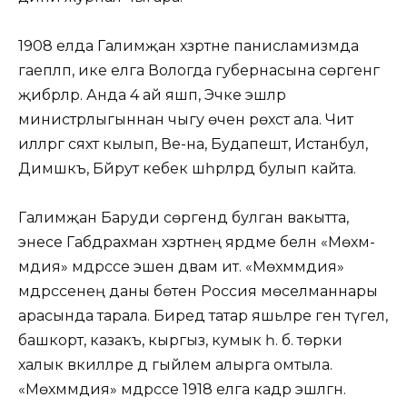
1908 елда Галимҗан хәзрәтне панисламизмда
гаепләп, ике елга Вологда губернасына сөргенгә
җибәрәләр. Анда 4 ай яшәп, Эчке эшләр
министрлыгыннан чыгу өчен рөхсәт ала. Чит
илләргә сәяхәт кылып, Ве-на, Будапешт, Истанбул,
Димәшкъ, Бәйрут кебек шәһәрләрдә булып кайта.
Галимҗан Баруди сөргендә булган вакытта,
энесе Габдрахман хәзрәтнең ярдәме белән «Мөхәм-
мәдия» мәдрәсәсе эшен дәвам итә. «Мөхәммәдия»
мәдрәсәсенең даны бөтен Россия мөселманнары
арасында тарала. Биредә татар яшьләре генә түгел,
башкорт, казакъ, кыргыз, кумык һ. б. төрки
халык вәкилләре дә гыйлем алырга омтыла.
«Мөхәммәдия» мәдрәсәсе 1918 елга кадәр эшләгән.