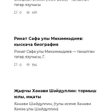
татар язучысы
0
491
Ринат Сафа улы Мөхәммәдиев:
кыскача биография
Ринат Сафа улы Мөхәммәдиев — танылган
татар язучысы, Г.
0
194
Җырчы Хәнәви Шәйдуллин: тормыш
юлы, иҗаты
Хәнәви Шәйдуллин, (тулы исеме Хәнәви
Хәмзә улы Шәйдуллин)