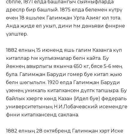
сәбәпле, 1871 елда башлангыч сыйныфларда
дәресләр бирә башлый. 1875 елда белемен күтәрү
өчен 18 яшьлек Галимҗан Урта Азиягә юл тота.
Анда җиде ел укып, дини һәм дөньяви фәннәрне
үзләштерә.
1882 елның 15 июнендә яшь галим Казанга күп
китаплар һәм кулъязмалар белән кайта. Бу
йөкнең авырлыгы якынча 650 кг, бәясе 5-6 мең
була. Галимҗан Баруди гомер буе китап җыю
белән шөгыльләнә. 1920 елда Галимҗан Баруди
үзенең уникаль китапханәсен дәүләткә тапшыра. Бу
байлык хәзерге көндә Казан (Идел буе) федераль
университетының Н.И.Лобачевский исемендәге
фәнни китапханәсендә саклана.
1882 елның 28 октябрендә Галимҗан хәзрәт Иске