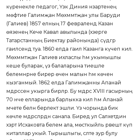
күренекле педагог, Үзәк Диния нәзарәтенең
мөфтие Галимҗан Мөхәммәтҗан улы Баруди
(Галиев) 1857 елның 17 февралендә Казан
өязенең Кече Кавал авылында (хәзерге
Татарстанның Биектау районында) сәүдәгәр
гаиләсендә туа. 1860 елда гаилә Казанга күчеп килә.
Мөхәммәтҗан Галиев ихласлы һәм укымышлы
кеше буларак, үз балаларына тиешле
белемнәрне бирер өчен малын һәм көчен
кызганмый. 1862 елда Галимҗанны Апанай
мәдрәсәсенә укырга бирәләр. Бу мәдрәсә XVIII гасырның
70 нче елларында барлыкка килә һәм Апанай
мәчете белән берлектә эшли. Үз чорында бик
көчле мәдрәсәләрдән санала. Биредә ул Саләхетдин
хәзрәт Исхаковта белем ала, мөстәкыйль рәвештә күп
китаплар укый. Тырышлыгы, сәләте зур булу