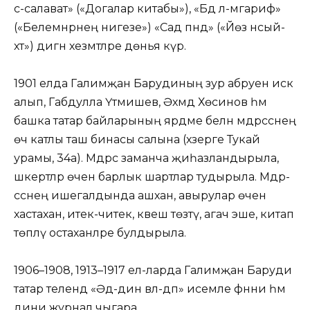
әс-салават» («Догалар китабы»), «Бәдә әл-мәгариф»
(«Белемнәрнең нигезе») «Сад пәнд» («Йөз нәсый-
хәт») дигән хезмәтләре дөнья күрә.
1901 елда Галимҗан Барудиның зур абруен искә
алып, Габдулла Үтәмишев, Әхмәд Хөсәинов һәм
башка татар байларының ярдәме белән мәдрсәснең
өч катлы таш бинасы салына (хәзерге Тукай
урамы, 34а). Мәдрәсә заманча җиһазландырыла,
шәкертләр өчен барлык шартлар тудырыла. Мәдрә-
сәснең ишегалдында ашханә, авырулар өчен
хастаханә, итек-читек, кәвеш төзәтү, агач эше, китап
төпләү остаханәләре булдырыла.
1906–1908, 1913–1917 ел-ларда Галимҗан Баруди
татар телендә «Әд-дин вәл-әдәп» исемле фәнни һәм
дини журнал чыгара.