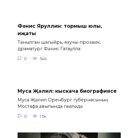
Фәнис Яруллин: тормыш юлы,
иҗаты
Танылган шагыйрь, язучы-прозаик,
драматург Фәнис Гатаулла
0
544
Муса Җәлил: кыскача биографиясе
Муса Җәлил Оренбург губернасының
Мостафа авылында гаиләдә
0
1.5к.