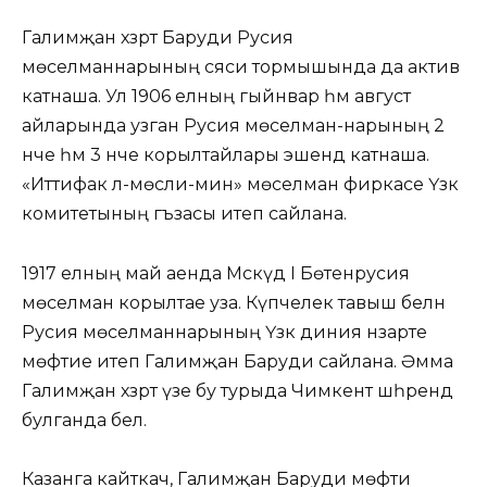
Галимҗан хәзрәт Баруди Русия
мөселманнарының сәяси тормышында да актив
катнаша. Ул 1906 елның гыйнвар һәм август
айларында узган Русия мөселман-нарының 2
нче һәм 3 нче корылтайлары эшендә катнаша.
«Иттифак әл-мөсли-мин» мөселман фиркасе Үзәк
комитетының әгъзасы итеп сайлана.
1917 елның май аенда Мәскәүдә I Бөтенрусия
мөселман корылтае уза. Күпчелек тавыш белән
Русия мөселманнарының Үзәк диния нәзарәте
мөфтие итеп Галимҗан Баруди сайлана. Әмма
Галимҗан хәзрәт үзе бу турыда Чимкент шәһәрендә
булганда белә.
Казанга кайткач, Галимҗан Баруди мөфти