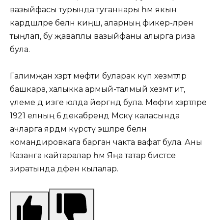
вазыйфасы турында туганнары һәм якын
кардәшләре белән киңәшә, аларның фикер-ләрен
тыңлап, бу җаваплы вазыйфаны алырга риза
була.
Галимҗан хәзрәт мөфти буларак күп хезмәтләр
башкара, халыкка армый-талмый хезмәт итә,
үлеме дә изге юлда йөргәндә була. Мөфти хәзрәтләре
1921 елның 6 декабрендә Мәскәү каласында
ачларга ярдәм күрсәтү эшләре белән
командировкага барган чакта вафат була. Аны
Казанга кайтаралар һәм Яңа татар бистәсе
зиратында дәфен кылалар.