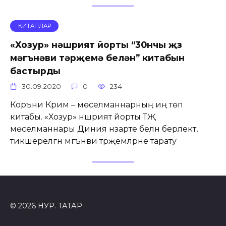
КИТАПЛАР
«Хозур» нәшрият йорты “30нчы җөз
мәгънәви тәрҗемә белән” китабын
бастырды
30.09.2020
0
234
Коръәни Кәрим – мөселманнарның иң төп
китабы. «Хозур» нәшрият йорты ТҖ
мөселманнары Диния нәзарәте белән берлектә,
тикшерелгән мәгънәви тәрҗемәләрне тарату
© 2026 НУР. ТАТАР