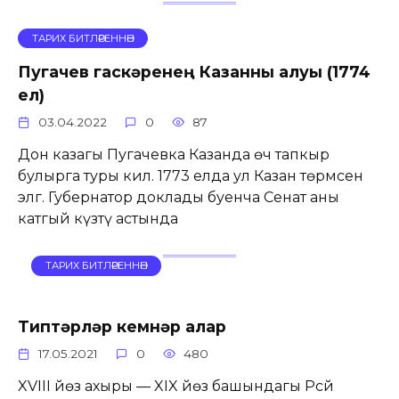
ТАРИХ БИТЛӘРЕННӘН
Пугачев гаскәренең Казанны алуы (1774
ел)
03.04.2022
0
87
Дон казагы Пугачевка Казанда өч тапкыр
булырга туры килә. 1773 елда ул Казан төрмәсенә
эләгә. Губернатор доклады буенча Сенат аны
катгый күзәтү астында
ТАРИХ БИТЛӘРЕННӘН
Типтәрләр кемнәр алар
17.05.2021
0
480
XVIII йөз ахыры — XIX йөз башындагы Рәсәй