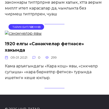
законнары типтәрләрне аерым халык, хәтта аерым
милләт итеп карасалар да, чынлыкта без
чирмеш типтәрләрен, чуаш
ТАРИХ БИТЛӘРЕННӘН
1920 елгы «Сәнәкчеләр фетнәсе»
хакында
09.01.2021
0
299
Кама аръягындагы «Кара кош» явы, «сәнәкчеләр
сугышы» «кара бөркетләр фетнәсе» турында
ишетмәгән кеше юктыр.