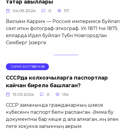
татар авыллары
04.09.2024
0
117
Вильям Каррик — Россия империясе буйлап
сәяхәт иткән фотограф-этнограф. Ул 1871 һәм 1875
елларда Идел буйлап Түбән Новгородтан
Сембергә (хәзерге
ТАРИХ БИТЛӘРЕННӘН
СССРда колхозчыларга паспортлар
кайчан бирелә башлаган?
15.03.2024
0
134
СССР заманында гражданарның шәхесе
күбесенчә паспорт белән расланган. Әмма бу
документны бар кеше дә ала алмаган, иң элек
әлеге хокукка халыкның аерым