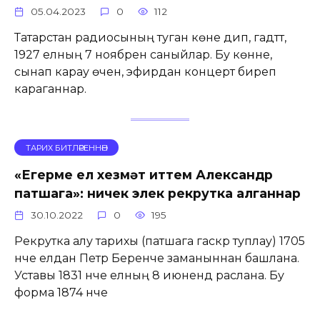
05.04.2023
0
112
Татарстан радиосының туган көне дип, гадәттә,
1927 елның 7 ноябрен саныйлар. Бу көнне,
сынап карау өчен, эфирдан концерт биреп
караганнар.
ТАРИХ БИТЛӘРЕННӘН
«Егерме ел хезмәт иттем Александр
патшага»: ничек элек рекрутка алганнар
30.10.2022
0
195
Рекрутка алу тарихы (патшага гаскәр туплау) 1705
нче елдан Петр Беренче заманыннан башлана.
Уставы 1831 нче елның 8 июнендә раслана. Бу
форма 1874 нче