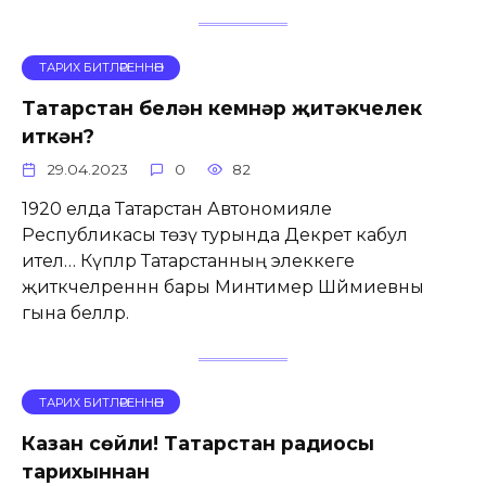
ТАРИХ БИТЛӘРЕННӘН
Татарстан белән кемнәр җитәкчелек
иткән?
29.04.2023
0
82
1920 елда Татарстан Автономияле
Республикасы төзү турында Декрет кабул
ителә… Күпләр Татарстанның элеккеге
җитәкчеләреннән бары Минтимер Шәймиевны
гына беләләр.
ТАРИХ БИТЛӘРЕННӘН
Казан сөйли! Татарстан радиосы
тарихыннан