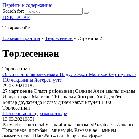
Перейти к содержанию
Search for:
НУР. ТАТАР
Татарча сайт
Главная страница
»
Төрлесеннән
»
Страница 2
Төрлесеннән
Төрлесеннән
Әлмәттән 63 яшьлек имам Илдус хәзрәт Маликов бер тәүлектә
110 чакрымны йөгереп үтте
29.03.2021
0
182
27 март көнне Әлмәт районының Салкын Алан авылы имамы
Илдус хәзрәт Маликов 110 чакрым йөгерде. Ул Идел буе
Болгар дәүләтендә Ислам динен кабул итүнең 1100
Төрлесеннән
Шәгъбан аеның фазыйләтләре
13.03.2021
0
851
Расүлебез салләллаһу галәйһи вә сәлләм: «Раҗәб ае – Аллаһы
Тәгаләнеке, шәгъбан – минем ай, Рамазан ае – минем
өммәтемнеке. Шәгъбан – гөнаһларга кәффарәт