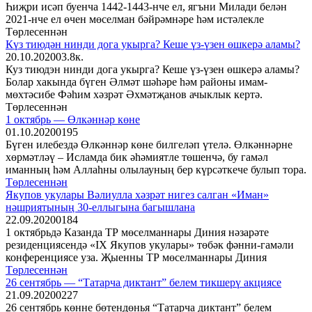
Һиҗри исәп буенча 1442-1443-нче ел, ягъни Милади белән
2021-нче ел өчен мөселман бәйрәмнәре һәм истәлекле
Төрлесеннән
Күз тиюдән нинди дога укырга? Кеше үз-үзен өшкерә аламы?
20.10.2020
0
3.8к.
Куз тиюдэн нинди дога укырга? Кеше үз-үзен өшкерә аламы?
Болар хакында бүген Әлмәт шәһәре һәм районы имам-
мөхтәсибе Фәһим хәзрәт Әхмәтҗанов ачыклык кертә.
Төрлесеннән
1 октябрь — Өлкәннәр көне
01.10.2020
0
195
Бүген илебездә Өлкәннәр көне билгеләп үтелә. Өлкәннәрне
хөрмәтләү – Исламда бик әһәмиятле төшенчә, бу гамәл
иманның һәм Аллаһны олылауның бер күрсәткече булып тора.
Төрлесеннән
Якупов укулары Вәлиулла хәзрәт нигез салган «Иман»
нәшриятының 30-еллыгына багышлана
22.09.2020
0
184
1 октябрьдә Казанда ТР мөселманнары Диния нәзарәте
резиденциясендә «IX Якупов укулары» төбәк фәнни-гамәли
конференциясе уза. Җыенны ТР мөселманнары Диния
Төрлесеннән
26 сентябрь — “Татарча диктант” белем тикшерү акциясе
21.09.2020
0
227
26 сентябрь көнне бөтендөнья “Татарча диктант” белем