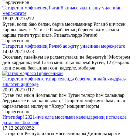
Төрлесеннән
Татарстан мөфтиенең Рәгаиб кичәсе якынлашу уңаеннан
мөрәҗәгате
18.02.2021
0
272
Бүген, кояш баю белән, барча мөселманнар Рәгаиб кичәсен
каршы алачак. Ул изге Рәҗәб аеның беренче җомгасына
каршы төнгә туры килә. Риваятьләрдә Рәгаиб
Төрлесеннән
Татарстан мөфтиенең Рәҗәб ае җитү уңаеннан мөрәҗәгате
14.02.2021
0
223
Әссәламү галәйкүм вә рахмәтуллахи вә бәрәкатүһ! Мөхтәрәм
дин кардәшләрем! Газиз милләттәшләрем! Бүген, 12 февраль
көнне кояш баеганнан соң, кадерле, мөбарәк
Төрлесеннән
Татарстан мөфтияте татар телендә беренче онлайн-мәдрәсә
эшләтеп җибәрде
20.01.2021
0
317
Туган тел елын йомгаклап һәм Туган телләр һәм халыклар
бердәмлеге елын каршылап, Татарстан мөфтияте һәм аның
карамагында эшләүче “Хозур” нәшрият йорты
Төрлесеннән
Игътибар! 2021-нче елга мөселман календаренең истәлекле
даталары билгеле
17.12.2020
0
252
Татарстан Республикасы мөселманнары Диния нәзарәте