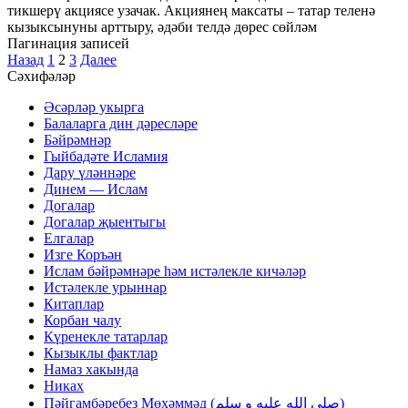
тикшерү акциясе узачак. Акциянең максаты – татар теленә
кызыксынуны арттыру, әдәби телдә дөрес сөйләм
Пагинация записей
Назад
1
2
3
Далее
Сәхифәләр
Әсәрләр укырга
Балаларга дин дәресләре
Бәйрәмнәр
Гыйбадәте Исламия
Дару үләннәре
Динем — Ислам
Догалар
Догалар җыентыгы
Елгалар
Изге Коръән
Ислам бәйрәмнәре һәм истәлекле кичәләр
Истәлекле урыннар
Китаплар
Корбан чалу
Күренекле татарлар
Кызыклы фактлар
Намаз хакында
Никах
Пәйгамбәребез Мөхәммәд (صلى الله عليه و سلم)