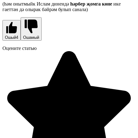
(һәм онытмыйк Ислам динендә
һәрбер җомга көне
ике
гаеттән дә олырак бәйрәм булып санала)
Ошый
4
Ошамый
Оцените статью