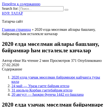
Перейти к содержанию
Search for:
НУР. ТАТАР
Татарча сайт
Главная страница
»
2020 елда мөселман айлары башлану,
бәйрәмнәр һәм истәлекле кичәләр
2020 елда мөселман айлары башлану,
бәйрәмнәр һәм истәлекле кичәләр
Автор
elnur
На чтение
2 мин
Просмотров
371
Опубликовано
27.02.2020
Содержание
2020 елда узачак мөселман бәйрәмнәре кайчанга туры
килә
24 май — Ураза гаете бәйрәм ителә
31 июльдә Корбан гаетебәйрәм ителә
20 август — Һиҗри буенча 1442 ел башлана
2020 елда узачак мөселман бәйрәмнәре