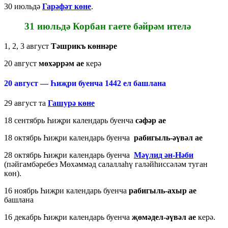
30 июльдә
Гарәфәт көне
.
31 июльдә
Корбан гаете
бәйрәм ителә
1, 2, 3 август
Тәшрикъ көннәре
20 август
мөхәррәм ае
керә
20 август — Һиҗри буенча 1442 ел башлана
29 август та
Гашурә көне
18 сентябрь Һиҗри календарь буенча
сәфәр ае
18 октябрь Һиҗри календарь буенча
рабигыль-әүвәл ае
28 октябрь Һиҗри календарь буенча
Мәүлид ән-Нәби
(пәйгамбәребез Мөхәммәд салаллаһү галәйһиссәләм туган
көн).
16 ноябрь Һиҗри календарь буенча
рабигыль-ахыр ае
башлана
16 декабрь Һиҗри календарь буенча
җөмәдел-әүвәл ае
керә.