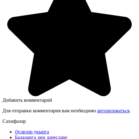
Добавить комментарий
Для отправки комментария вам необходимо
авторизоваться
.
Сәхифәләр
Әсәрләр укырга
Балаларга дин дәресләре