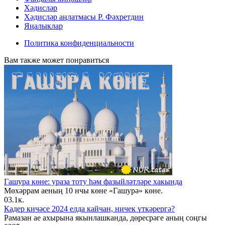
Хәдисләр
Хәдисләр аңлатмасы Р. Фәхретдин
Яңалыклар
Политика конфиденциальности
Вам также может понравиться
Гашура көне: ураза тоту һәм фазыйләтләре хакында
Мөхәррам аеның 10 нчы көне «Гашурә» көне.
0
3.1к.
Кадер кичәсе 2024 елда кайчан, ничек үткәрергә?
Рамазан ае ахырына якынлашканда, дөресрәге аның соңгы