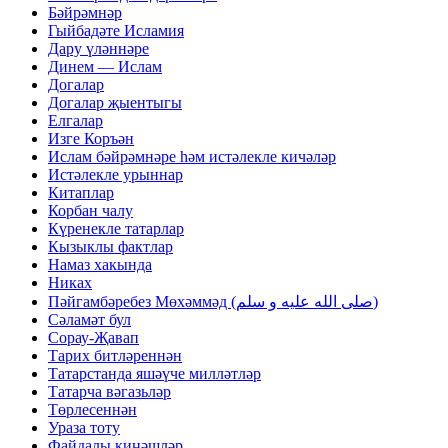
Бәйрәмнәр
Гыйбадәте Исламия
Дару үләннәре
Динем — Ислам
Догалар
Догалар җыентыгы
Елгалар
Изге Коръән
Ислам бәйрәмнәре һәм истәлекле кичәләр
Истәлекле урыннар
Китаплар
Корбан чалу
Күренекле татарлар
Кызыклы фактлар
Намаз хакында
Никах
Пәйгамбәребез Мөхәммәд (صلى الله عليه و سلم)
Сәламәт бул
Сорау-Җавап
Тарих битләреннән
Татарстанда яшәүче милләтләр
Татарча вәгазьләр
Төрлесеннән
Ураза тоту
Файдалы киңәшләр