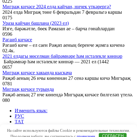
0
225
Миграҗ кичәсе 2024 елда кайчан, ничек үткәрергә?
2024 елда Миграҗ төне 6 февральдән 7 февральгә каршы
0
175
Ураза кайчан башлана (2023 ел)
Изге, бәрәкәтле, бөек Рамазан ае – барча гөнаһлардан
0
596
Рәгаиб кичәсе
Рәгаиб киче – ел саен Рәҗәп аеның беренче җомга киченә
0
2.4к.
2021 елдагы мөселман бәйрәмнәре һәм истәлекле көннәр
Бәйрәмнәр һәм истәлекле көннәр — 2021 ел (1442
0
657
Миграҗ кичәсе хакында кыскача
Раҗәб аеның 26 нчы көненнән 27 сенә каршы кичә Мигъраҗ
0
781
Миграҗ кичәсе турында
Рәҗәб аеның 27 нче көнендә Мигъраҗ кичәсе билгеләп үтелә.
0
80
Изменить язык:
РУС
ТАТ
На сайте используются файлы Cookie и рекомендательные технологии.
© 2026 НУР. ТАТАР
Продолжая работу, вы соглашаетесь с
правилами
.
СОГЛАСЕН