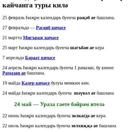
кайчанга туры килә
25 февраль Һиҗри календарь буенча
раҗәб ае
башлана.
27 февральдә —
Рәгаиб кичәсе
21 мартта
Мигъраҗ кичәсе
25 март Һиҗри календарь буенча
шәгъбан ае
керә
7 апрельдә
Бәраәт кичәсе
24 апрель Һиҗри календарь буенча 1 рамазан, бу көнне
Рамазан ае
башлана.
19 майда
Кадер
кичәсе
булуы мөмкин көн.
24 майда Һиҗри календарь буенча
шәүвәл ае
башлана
24 май —
Ураза гаете
бәйрәм ителә
22 июнь Һиҗри календарь буенча
зөлкагдә ае
керә.
22 июль Һиҗри календарь буенча
зөлхиҗҗә ае
башлана