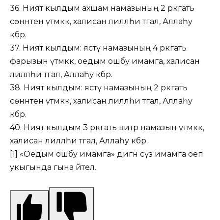
36. Ният кылдым ахшам намазының 2 рәкәгать
сөннәтен үтәмәккә, халисан лилләһи тәгалә, Аллаһу
әкбәр.
37. Ният кылдым: ястү намазының 4 рәкәгать
фарызын үтәмәккә, оедым ошбу имамга, халисан
лилләһи тәгалә, Аллаһу әкбәр.
38. Ният кылдым: ястү намазының 2 рәкәгать
сөннәтен үтәмәккә, халисан лилләһи тәгалә, Аллаһу
әкбәр.
40. Ният кылдым 3 рәкәгать витр намазын үтәмәккә,
халисан лилләһи тәгалә, Аллаһу әкбәр.
[1] «Оедым ошбу имамга» дигән сүз имамга оеп
укыгында гына әйтелә.