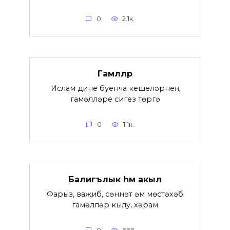
0
2.1к.
Гамәлләр
Ислам дине буенча кешеләрнең
гамәлләре сигез төргә
0
1.1к.
Балигълык һәм акыл
Фарыз, ваҗиб, сөннәт һәм мөстәхәб
гамәлләр кылу, хәрам