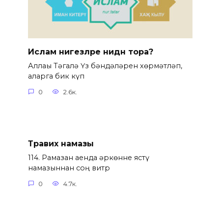
Ислам нигезләре нидән тора?
Аллаһы Тәгалә Үз бәндәләрен хөрмәтләп,
аларга бик күп
0
2.6к.
Тәравих намазы
114. Рамазан аенда һәркөнне ястү
намазыннан соң витр
0
4.7к.