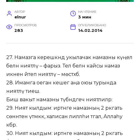
АВТОР
НА ЧТЕНИЕ
elnur
3 мин
ПРОСМОТРОВ
ОПУБЛИКОВАНО
283
14.02.2014
27. Намазга керешкәндә укылачак намазны күңел
белән ниятләү – фарыз. Тел белән кайсы намаз
икәнен әйтеп ниятләү – мөстәхәб.
28. Имамга оеган кешегә аңа оюы турында
ниятләү тиеш.
Биш вакыт намазны түбәндәгечә ниятлиләр:
29. Ният кылдым: иртәнге намазның 2 рәкәгать
сөннәтен үтәмәккә, халисан лилләһи тәгалә, Аллаһу
әкбәр.
30. Ният кылдым: иртәнге намазның 2 рәкәгать