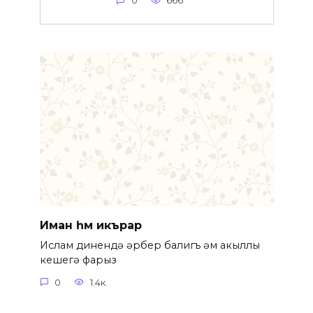
0
666
Иман һәм икърар
Ислам динендә һәрбер балигъ һәм акыллы
кешегә фарыз
0
1.4к.