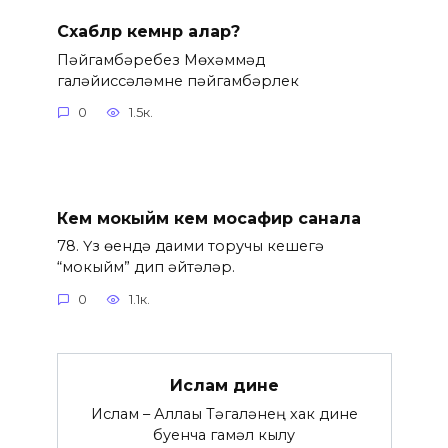
Сәхабәләр кемнәр алар?
Пәйгамбәребез Мөхәммәд
галәйһиссәләмне пәйгамбәрлек
0
1.5к.
Кем мокыйм кем мосафир санала
78. Үз өендә даими торучы кешегә
“мокыйм” дип әйтәләр.
0
1.1к.
Ислам дине
Ислам – Аллаһы Тәгаләнең хак дине
буенча гамәл кылу