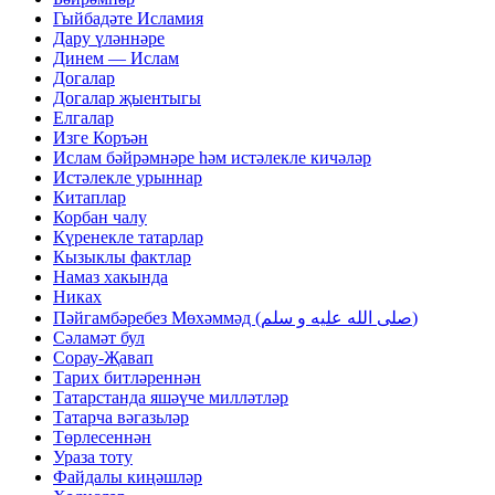
Гыйбадәте Исламия
Дару үләннәре
Динем — Ислам
Догалар
Догалар җыентыгы
Елгалар
Изге Коръән
Ислам бәйрәмнәре һәм истәлекле кичәләр
Истәлекле урыннар
Китаплар
Корбан чалу
Күренекле татарлар
Кызыклы фактлар
Намаз хакында
Никах
Пәйгамбәребез Мөхәммәд (صلى الله عليه و سلم)
Сәламәт бул
Сорау-Җавап
Тарих битләреннән
Татарстанда яшәүче милләтләр
Татарча вәгазьләр
Төрлесеннән
Ураза тоту
Файдалы киңәшләр