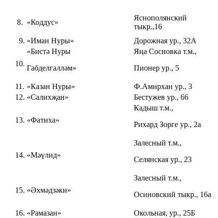
Яснополянский
«Коддус»
тыкр.,16
9.
«Иман Нуры»
Дорожная ур., 32А
«Бистә Нуры
Яңа Сосновка т.м.,
10.
Габделгалләм»
Пионер ур., 5
11.
«Казан Нуры»
Ф.Амирхан ур., 3
12.
«Салихҗан»
Бестужев ур., 66
Кадыш т.м.,
13.
«Фатиха»
Рихард Зорге ур., 2а
Залесный т.м.,
14.
«Мәүлид»
Селянская ур., 23
Залесный т.м.,
15.
«Әхмәдзәки»
Осиновский тыкр., 16а
16.
«Рамазан»
Окольная, ур., 25Б