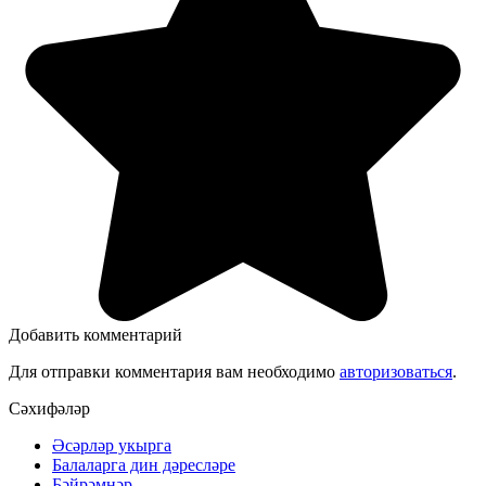
Добавить комментарий
Для отправки комментария вам необходимо
авторизоваться
.
Сәхифәләр
Әсәрләр укырга
Балаларга дин дәресләре
Бәйрәмнәр