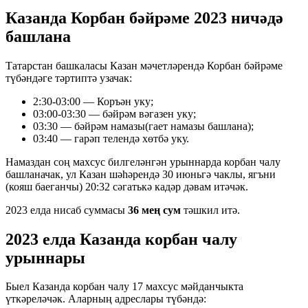
Казанда Корбан бәйрәме 2023 ничәдә
башлана
Татарстан башкаласы Казан мәчетләрендә Корбан бәйрәме
түбәндәге тәртиптә узачак:
2:30-03:00 — Коръән уку;
03:00-03:30 — бәйрәм вәгазен уку;
03:30 — бәйрәм намазы(гает намазы башлана);
03:40 — гарәп телендә хөтбә уку.
Намаздан соң махсус билгеләнгән урыннарда корбан чалу
башланачак, ул Казан шәһәрендә 30 июньгә чаклы, ягъни
(кояш баеганчы) 20:32 сәгатькә кадәр дәвам итәчәк.
2023 елда нисаб суммасы
36 мең сум
тәшкил итә.
2023 елда Казанда корбан чалу
урыннары
Быел Казанда корбан чалу 17 махсус мәйданчыкта
үткәреләчәк. Аларның адреслары түбәндә: