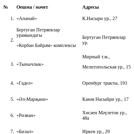
№
Оешма / мәчет
Адресы
«Апанай»
К.Насыри ур., 27
Бертуган Петряевлар
урамындагы
Бертуган Петряевлар
ур.
«Корбан Бәйрәм» комплексы
Мирный т.м.,
«Тынычлык»
Мелитопольская ур., 15
«Гадел»
Оренбург тракты, 193
«Әл-Мәрҗани»
Каюм Насыйри ур., 17
Хөсәен Мәүлетов ур.,
«Ризван»
48а
«Билал»
Иркен ур., 29