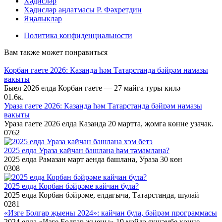
Хәдисләр
Хәдисләр аңлатмасы Р. Фәхретдин
Яңалыклар
Политика конфиденциальности
Вам также может понравиться
Корбан гаете 2026: Казанда һәм Татарстанда бәйрәм намазы
вакыты
Быел 2026 елда Корбан гаете — 27 майга туры килә
0
1.6к.
Ураза гаете 2026: Казанда һәм Татарстанда бәйрәм намазы
вакыты
Ураза гаете 2026 елда Казанда 20 мартта, җомга көнне узачак.
0
762
2025 елда Ураза кайчан башлана һәм тәмамлана?
2025 елда Рамазан март аенда башлана, Ураза 30 көн
0
308
2025 елда Корбан бәйрәме кайчан була?
2025 елда Корбан бәйрәме, елдагыча, Татарстанда, шулай
0
281
«Изге Болгар җыены 2024»: кайчан була, бәйрәм программасы
2024 елда «Изге Болгар җыены» 19 майда якшәмбе көнне