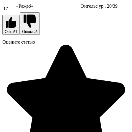
«Раҗәб»
Энгельс ур., 20/39
17.
Ошый
1
Ошамый
Оцените статью