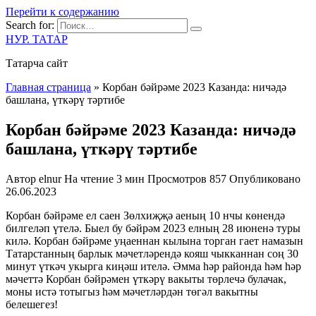
Перейти к содержанию
Search for:
НУР. ТАТАР
Татарча сайт
Главная страница
»
Корбан бәйрәме 2023 Казанда: ничәдә
башлана, үткәрү тәртибе
Корбан бәйрәме 2023 Казанда: ничәдә
башлана, үткәрү тәртибе
Автор
elnur
На чтение
3 мин
Просмотров
857
Опубликовано
26.06.2023
Корбан бәйрәме ел саен Зөлхиҗҗә аеның 10 нчы көнендә
билгеләп үтелә. Быел бу бәйрәм 2023 елның 28 июненә туры
килә. Корбан бәйрәме уңаеннан кылына торган гает намазын
Татарстанның барлык мәчетләрендә кояш чыкканнан соң 30
минут үткәч укырга киңәш ителә. Әмма һәр районда һәм һәр
мәчеттә Корбан бәйрәмен үткәрү вакыты төрлечә булачак,
моны истә тотыгыз һәм мәчетләрдән төгәл вакытны
белешегез!