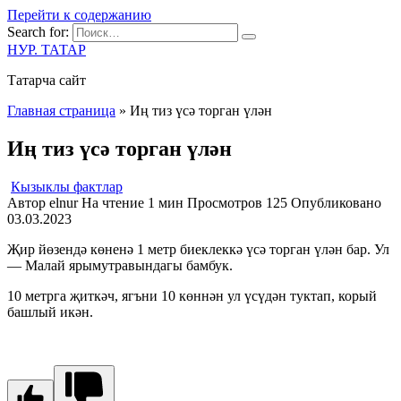
Перейти к содержанию
Search for:
НУР. ТАТАР
Татарча сайт
Главная страница
»
Иң тиз үсә торган үлән
Иң тиз үсә торган үлән
Кызыклы фактлар
Автор
elnur
На чтение
1 мин
Просмотров
125
Опубликовано
03.03.2023
Җир йөзендә көненә 1 метр биеклеккә үсә торган үлән бар. Ул
— Малай ярымутравындагы бамбук.
10 метрга җиткәч, ягъни 10 көннән ул үсүдән туктап, корый
башлый икән.